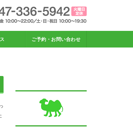
スッキリ！指圧・マッサージらくだ
総武線下
ス
ご予約・お問い合わせ
っ
た