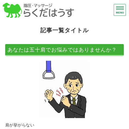
下
総
ホーム
記事一覧タイトル
施術メニュー
あなたは五十肩でお悩みではありませんか？
はじめての方へ
アクセス
ご予約・お問い合わせ
肩が挙がらない