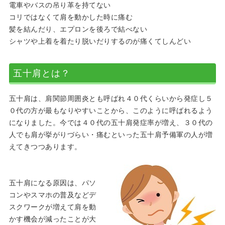
電車やバスの吊り革を持てない
コリではなくて肩を動かした時に痛む
髪を結んだり、エプロンを後ろで結べない
シャツや上着を着たり脱いだりするのが痛くてしんどい
五十肩とは？
五十肩は、肩関節周囲炎とも呼ばれ４０代くらいから発症し５
０代の方が最もなりやすいことから、このように呼ばれるよう
になりました。今では４０代の五十肩発症率が増え、３０代の
人でも肩が挙がりづらい・痛むといった五十肩予備軍の人が増
えてきつつあります。
五十肩になる原因は、パソ
コンやスマホの普及などデ
スクワークが増えて肩を動
かす機会が減ったことが大