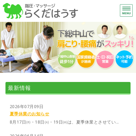
下
総
ホーム
施術メニュー
はじめての方へ
アクセス
ご予約・お問い合わせ
最新情報
2026年07月09日
夏季休業のお知らせ
8月17日㈪・18日㈫・19日㈬は、夏季休業とさせてい...
2026年06月14日