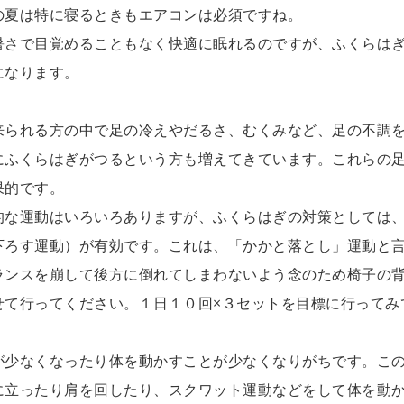
の夏は特に寝るときもエアコンは必須ですね。
暑さで目覚めることもなく快適に眠れるのですが、ふくらは
になります。
来られる方の中で足の冷えやだるさ、むくみなど、足の不調
にふくらはぎがつるという方も増えてきています。これらの
果的です。
的な運動はいろいろありますが、ふくらはぎの対策としては
下ろす運動）が有効です。これは、「かかと落とし」運動と
ランスを崩して後方に倒れてしまわないよう念のため椅子の
せて行ってください。１日１０回×３セットを目標に行ってみ
が少なくなったり体を動かすことが少なくなりがちです。こ
に立ったり肩を回したり、スクワット運動などをして体を動