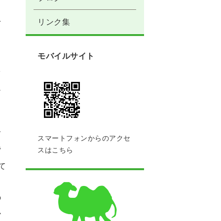
リンク集
ぎ
モバイルサイト
を
足
、
言
スマートフォンからのアクセ
背
スはこちら
て
の
か