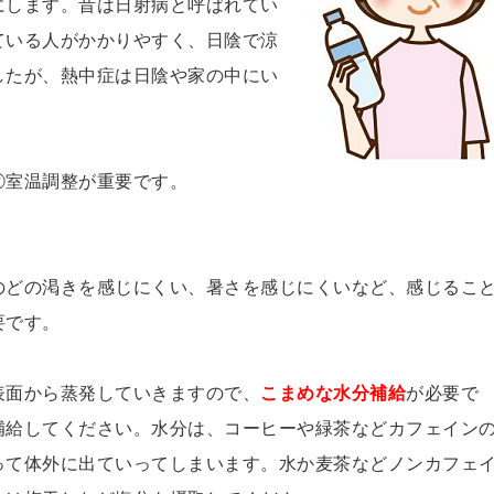
にします。昔は日射病と呼ばれてい
ている人がかかりやすく、日陰で涼
したが、熱中症は日陰や家の中にい
②室温調整が重要です。
のどの渇きを感じにくい、暑さを感じにくいなど、感じるこ
要です。
表面から蒸発していきますので、
こまめな水分補給
が必要で
補給してください。水分は、コーヒーや緑茶などカフェイン
って体外に出ていってしまいます。水か麦茶などノンカフェ