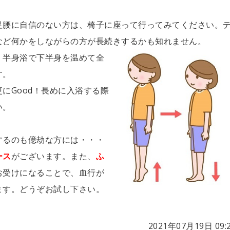
足腰に自信のない方は、椅子に座って行ってみてください。
など何かをしながらの方が長続きするかも知れません。
、半身浴で下半身を温めて全
す。
にGood！長めに入浴する際
い。
するのも億劫な方には・・・
ース
がございます。また、
ふ
お受けになることで、血行が
ます。どうぞお試し下さい。
2021年07月19日 09: